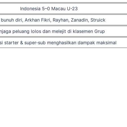
Indonesia 5–0 Macau U-23
 bunuh diri, Arkhan Fikri, Rayhan, Zanadin, Struick
jaga peluang lolos dan melejit di klasemen Grup
i starter & super-sub menghasilkan dampak maksimal