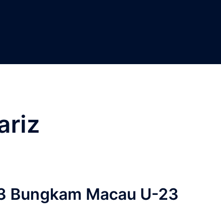
ariz
23 Bungkam Macau U-23