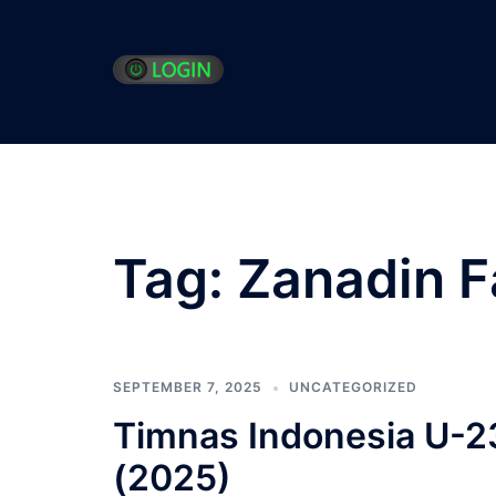
Skip
to
content
Tag:
Zanadin F
SEPTEMBER 7, 2025
UNCATEGORIZED
Timnas Indonesia U-
(2025)