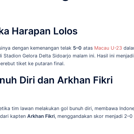
ka Harapan Lolos
inya dengan kemenangan telak
5–0
atas
Macau U-23
dal
i Stadion Gelora Delta Sidoarjo malam ini. Hasil ini menjadi
but tiket ke putaran final.
uh Diri dan Arkhan Fikri
etika tim lawan melakukan gol bunuh diri, membawa Indone
 dari kapten
Arkhan Fikri
, menggandakan skor menjadi 2–0