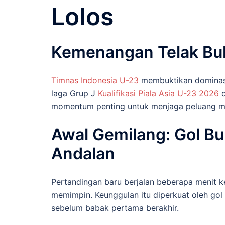
Lolos
Kemenangan Telak Bu
Timnas Indonesia U-23
membuktikan dominas
laga Grup J
Kualifikasi Piala Asia U-23 2026
d
momentum penting untuk menjaga peluang mere
Awal Gemilang: Gol Bun
Andalan
Pertandingan baru berjalan beberapa menit k
memimpin. Keunggulan itu diperkuat oleh gol
sebelum babak pertama berakhir.