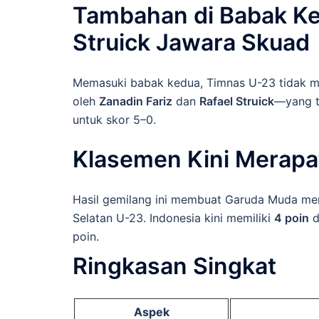
Tambahan di Babak Ke
Struick Jawara Skuad
Memasuki babak kedua, Timnas U-23 tidak 
oleh
Zanadin Fariz
dan
Rafael Struick
—yang t
untuk skor 5–0.
Klasemen Kini Merapat
Hasil gemilang ini membuat Garuda Muda me
Selatan U-23. Indonesia kini memiliki
4 poin
d
poin.
Ringkasan Singkat
Aspek