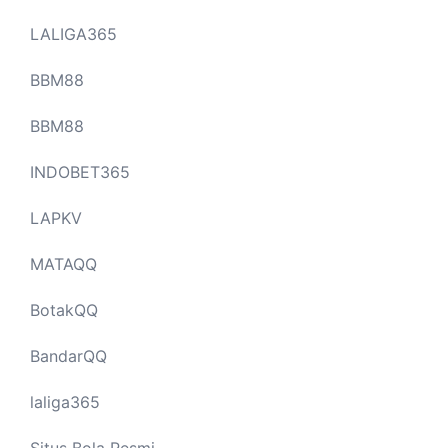
LALIGA365
BBM88
BBM88
INDOBET365
LAPKV
MATAQQ
BotakQQ
BandarQQ
laliga365