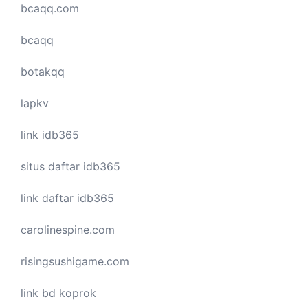
bcaqq.com
bcaqq
botakqq
lapkv
link idb365
situs daftar idb365
link daftar idb365
carolinespine.com
risingsushigame.com
link bd koprok