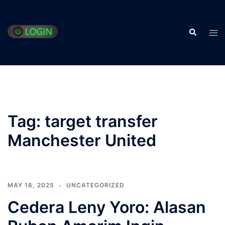
Skip
to
Search
content
Tog
men
Tag:
target transfer
Manchester United
MAY 16, 2025
UNCATEGORIZED
Cedera Leny Yoro: Alasan