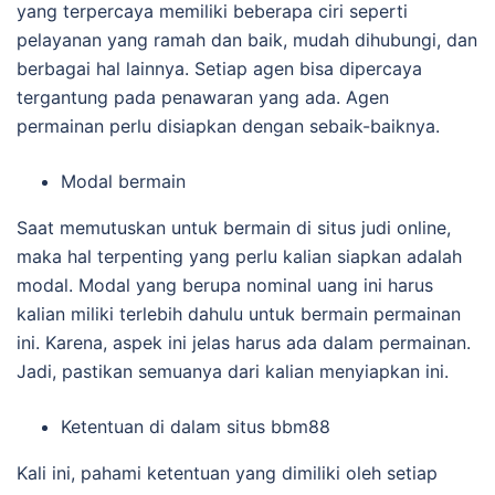
yang terpercaya memiliki beberapa ciri seperti
pelayanan yang ramah dan baik, mudah dihubungi, dan
berbagai hal lainnya. Setiap agen bisa dipercaya
tergantung pada penawaran yang ada. Agen
permainan perlu disiapkan dengan sebaik-baiknya.
Modal bermain
Saat memutuskan untuk bermain di situs judi online,
maka hal terpenting yang perlu kalian siapkan adalah
modal. Modal yang berupa nominal uang ini harus
kalian miliki terlebih dahulu untuk bermain permainan
ini. Karena, aspek ini jelas harus ada dalam permainan.
Jadi, pastikan semuanya dari kalian menyiapkan ini.
Ketentuan di dalam situs bbm88
Kali ini, pahami ketentuan yang dimiliki oleh setiap