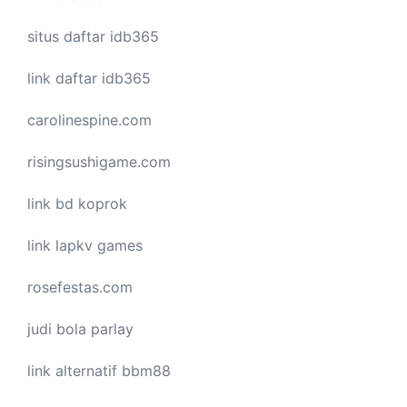
situs daftar idb365
link daftar idb365
carolinespine.com
risingsushigame.com
link bd koprok
link lapkv games
rosefestas.com
judi bola parlay
link alternatif bbm88