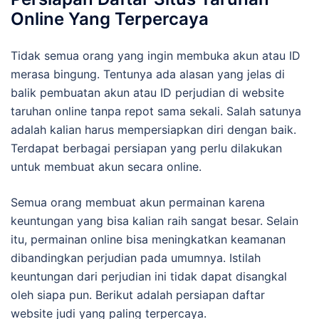
Online Yang Terpercaya
Tidak semua orang yang ingin membuka akun atau ID
merasa bingung. Tentunya ada alasan yang jelas di
balik pembuatan akun atau ID perjudian di website
taruhan online tanpa repot sama sekali. Salah satunya
adalah kalian harus mempersiapkan diri dengan baik.
Terdapat berbagai persiapan yang perlu dilakukan
untuk membuat akun secara online.
Semua orang membuat akun permainan karena
keuntungan yang bisa kalian raih sangat besar. Selain
itu, permainan online bisa meningkatkan keamanan
dibandingkan perjudian pada umumnya. Istilah
keuntungan dari perjudian ini tidak dapat disangkal
oleh siapa pun. Berikut adalah persiapan daftar
website judi yang paling terpercaya.