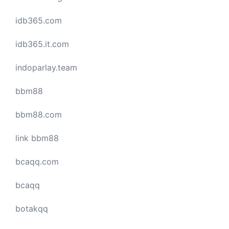
idb365.com
idb365.it.com
indoparlay.team
bbm88
bbm88.com
link bbm88
bcaqq.com
bcaqq
botakqq