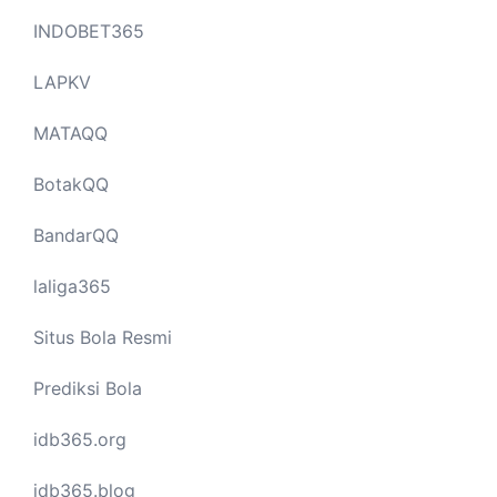
INDOBET365
LAPKV
MATAQQ
BotakQQ
BandarQQ
laliga365
Situs Bola Resmi
Prediksi Bola
idb365.org
idb365.blog