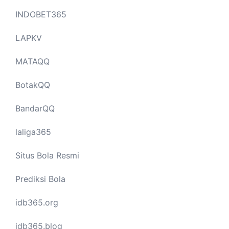
INDOBET365
LAPKV
MATAQQ
BotakQQ
BandarQQ
laliga365
Situs Bola Resmi
Prediksi Bola
idb365.org
idb365.blog