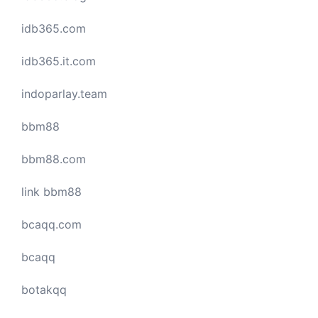
idb365.com
idb365.it.com
indoparlay.team
bbm88
bbm88.com
link bbm88
bcaqq.com
bcaqq
botakqq