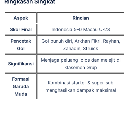
Ringkasan Singkat
Aspek
Rincian
Skor Final
Indonesia 5–0 Macau U-23
Pencetak
Gol bunuh diri, Arkhan Fikri, Rayhan,
Gol
Zanadin, Struick
Menjaga peluang lolos dan melejit di
Signifikansi
klasemen Grup
Formasi
Kombinasi starter & super-sub
Garuda
menghasilkan dampak maksimal
Muda