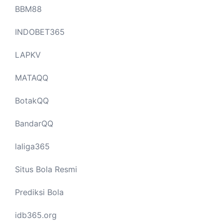
BBM88
INDOBET365
LAPKV
MATAQQ
BotakQQ
BandarQQ
laliga365
Situs Bola Resmi
Prediksi Bola
idb365.org