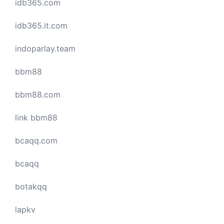
idb365.com
idb365.it.com
indoparlay.team
bbm88
bbm88.com
link bbm88
bcaqq.com
bcaqq
botakqq
lapkv