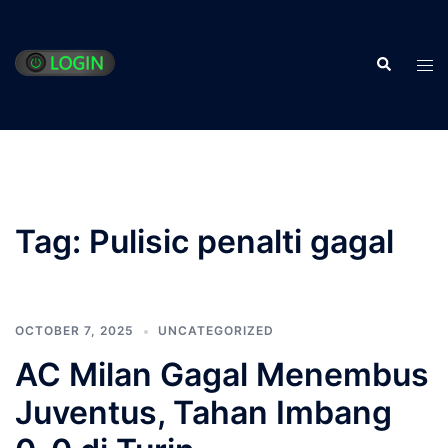
Skip
to
Search
content
Tog
men
Tag:
Pulisic penalti gagal
OCTOBER 7, 2025
UNCATEGORIZED
AC Milan Gagal Menembus
Juventus, Tahan Imbang