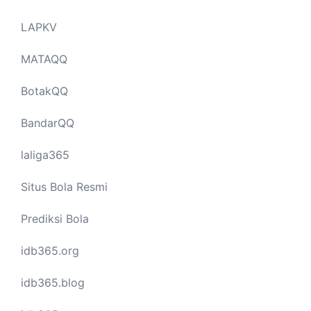
LAPKV
MATAQQ
BotakQQ
BandarQQ
laliga365
Situs Bola Resmi
Prediksi Bola
idb365.org
idb365.blog