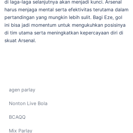
di laga-laga selanjutnya akan menjadi kunci. Arsenal
harus menjaga mental serta efektivitas terutama dalam
pertandingan yang mungkin lebih sulit. Bagi Eze, gol
ini bisa jadi momentum untuk mengukuhkan posisinya
di tim utama serta meningkatkan kepercayaan diri di
skuat Arsenal.
agen parlay
Nonton Live Bola
BCAQQ
Mix Parlay