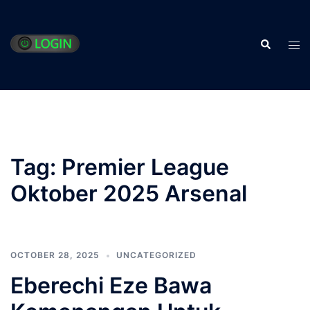
Skip
to
Search
content
Tog
men
Tag:
Premier League
Oktober 2025 Arsenal
OCTOBER 28, 2025
UNCATEGORIZED
Eberechi Eze Bawa