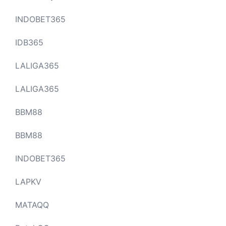
INDOBET365
IDB365
LALIGA365
LALIGA365
BBM88
BBM88
INDOBET365
LAPKV
MATAQQ