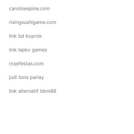
carolinespine.com
risingsushigame.com
link bd koprok
link lapkv games
rosefestas.com
judi bola parlay
link alternatif bbm88