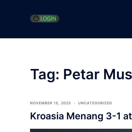
Skip
to
content
Tag:
Petar Mus
NOVEMBER 15, 2025
UNCATEGORIZED
Kroasia Menang 3-1 a