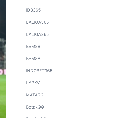
IDB365
LALIGA365
LALIGA365
BBM88
BBM88
INDOBET365
LAPKV
MATAQQ
BotakQQ