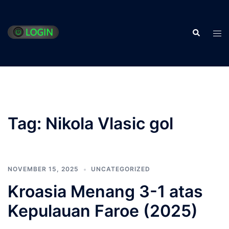
Skip
to
Search
content
Tog
men
Tag:
Nikola Vlasic gol
NOVEMBER 15, 2025
UNCATEGORIZED
Kroasia Menang 3-1 atas
Kepulauan Faroe (2025)