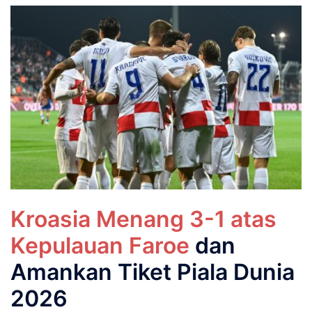
Kroasia Menang 3-1 atas
Kepulauan Faroe
dan
Amankan Tiket Piala Dunia
2026