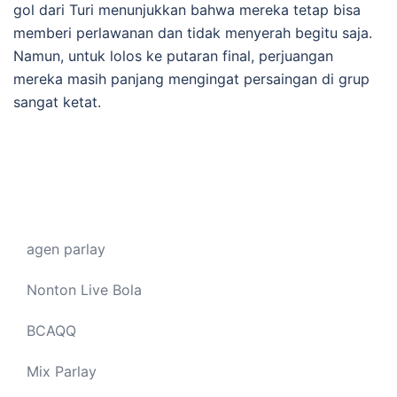
gol dari Turi menunjukkan bahwa mereka tetap bisa
memberi perlawanan dan tidak menyerah begitu saja.
Namun, untuk lolos ke putaran final, perjuangan
mereka masih panjang mengingat persaingan di grup
sangat ketat.
agen parlay
Nonton Live Bola
BCAQQ
Mix Parlay