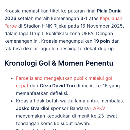
Kroasia memastikan tiket ke putaran final
Piala Dunia
2026
setelah meraih kemenangan
3-1
atas
Kepulauan
Faroe
di Stadion HNK Rijeka pada 15 November 2025,
dalam laga Grup L kualifikasi zona UEFA. Dengan
kemenangan ini, Kroasia mengumpulkan
19 poin
dan
tak bisa dikejar lagi oleh pesaing terdekat di grup.
Kronologi Gol & Momen Penentu
Faroe Island mengejutkan publik melalui gol
cepat
dari
Géza Dávid Turi
di menit ke-16 yang
memanfaatkan defleksi.
Kroasia tidak butuh waktu lama untuk membalas.
Josko Gvardiol
sponsor Bandana
LAPKV
menyamakan kedudukan di menit ke-23 lewat
tendangan keras ke sudut bawah.