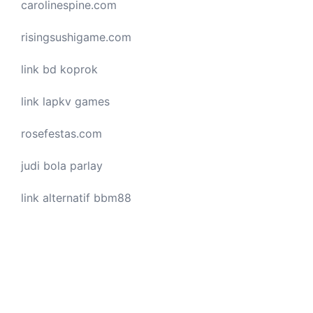
carolinespine.com
risingsushigame.com
link bd koprok
link lapkv games
rosefestas.com
judi bola parlay
link alternatif bbm88