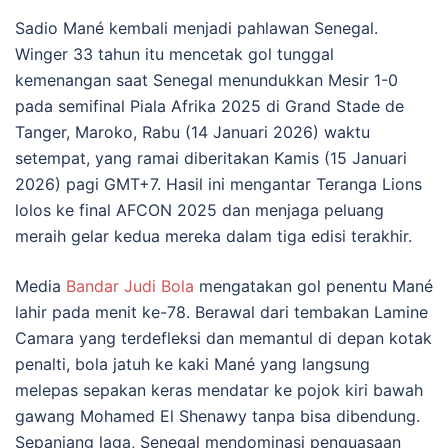
Sadio Mané kembali menjadi pahlawan Senegal.
Winger 33 tahun itu mencetak gol tunggal
kemenangan saat Senegal menundukkan Mesir 1-0
pada semifinal Piala Afrika 2025 di Grand Stade de
Tanger, Maroko, Rabu (14 Januari 2026) waktu
setempat, yang ramai diberitakan Kamis (15 Januari
2026) pagi GMT+7. Hasil ini mengantar Teranga Lions
lolos ke final AFCON 2025 dan menjaga peluang
meraih gelar kedua mereka dalam tiga edisi terakhir.
Media
Bandar Judi Bola
mengatakan gol penentu Mané
lahir pada menit ke-78. Berawal dari tembakan Lamine
Camara yang terdefleksi dan memantul di depan kotak
penalti, bola jatuh ke kaki Mané yang langsung
melepas sepakan keras mendatar ke pojok kiri bawah
gawang Mohamed El Shenawy tanpa bisa dibendung.
Sepanjang laga, Senegal mendominasi penguasaan