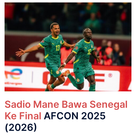
Sadio Mane Bawa Senegal
Ke Final
AFCON 2025
(2026)