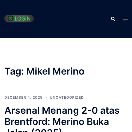
Skip
to
Search
content
Tog
men
Tag:
Mikel Merino
DECEMBER 4, 2025
UNCATEGORIZED
Arsenal Menang 2-0 atas
Brentford: Merino Buka