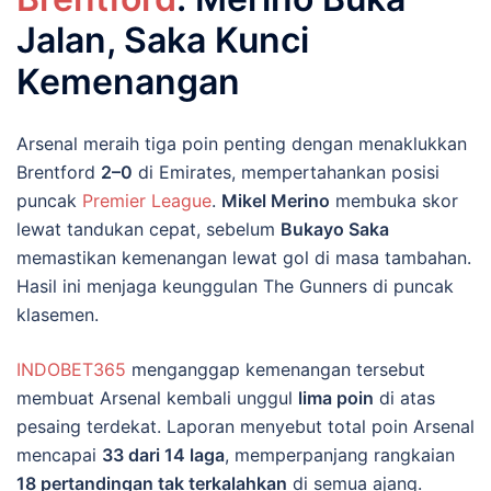
Jalan, Saka Kunci
Kemenangan
Arsenal meraih tiga poin penting dengan menaklukkan
Brentford
2–0
di Emirates, mempertahankan posisi
puncak
Premier League
.
Mikel Merino
membuka skor
lewat tandukan cepat, sebelum
Bukayo Saka
memastikan kemenangan lewat gol di masa tambahan.
Hasil ini menjaga keunggulan The Gunners di puncak
klasemen.
INDOBET365
menganggap kemenangan tersebut
membuat Arsenal kembali unggul
lima poin
di atas
pesaing terdekat. Laporan menyebut total poin Arsenal
mencapai
33 dari 14 laga
, memperpanjang rangkaian
18 pertandingan tak terkalahkan
di semua ajang.