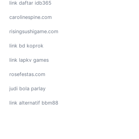
link daftar idb365
carolinespine.com
risingsushigame.com
link bd koprok
link lapkv games
rosefestas.com
judi bola parlay
link alternatif bbm88