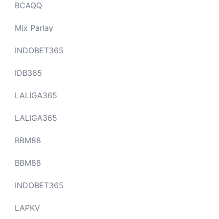
BCAQQ
Mix Parlay
INDOBET365
IDB365
LALIGA365
LALIGA365
BBM88
BBM88
INDOBET365
LAPKV