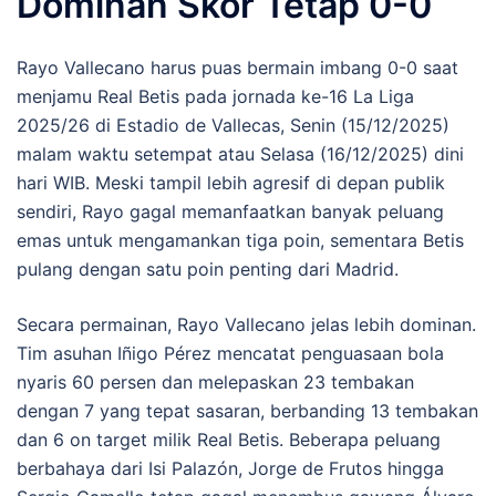
Dominan Skor Tetap 0-0
Rayo Vallecano harus puas bermain imbang 0-0 saat
menjamu Real Betis pada jornada ke-16 La Liga
2025/26 di Estadio de Vallecas, Senin (15/12/2025)
malam waktu setempat atau Selasa (16/12/2025) dini
hari WIB. Meski tampil lebih agresif di depan publik
sendiri, Rayo gagal memanfaatkan banyak peluang
emas untuk mengamankan tiga poin, sementara Betis
pulang dengan satu poin penting dari Madrid.
Secara permainan, Rayo Vallecano jelas lebih dominan.
Tim asuhan Iñigo Pérez mencatat penguasaan bola
nyaris 60 persen dan melepaskan 23 tembakan
dengan 7 yang tepat sasaran, berbanding 13 tembakan
dan 6 on target milik Real Betis. Beberapa peluang
berbahaya dari Isi Palazón, Jorge de Frutos hingga