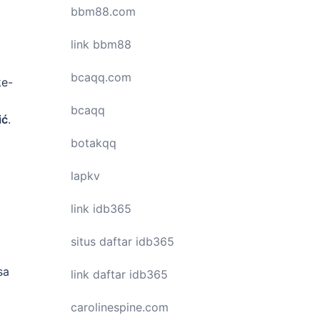
bbm88.com
link bbm88
bcaqq.com
ke-
bcaqq
ić
.
botakqq
lapkv
i
link idb365
situs daftar idb365
sa
link daftar idb365
carolinespine.com