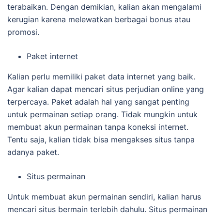
terabaikan. Dengan demikian, kalian akan mengalami
kerugian karena melewatkan berbagai bonus atau
promosi.
Paket internet
Kalian perlu memiliki paket data internet yang baik.
Agar kalian dapat mencari situs perjudian online yang
terpercaya. Paket adalah hal yang sangat penting
untuk permainan setiap orang. Tidak mungkin untuk
membuat akun permainan tanpa koneksi internet.
Tentu saja, kalian tidak bisa mengakses situs tanpa
adanya paket.
Situs permainan
Untuk membuat akun permainan sendiri, kalian harus
mencari situs bermain terlebih dahulu. Situs permainan