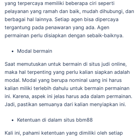
yang terpercaya memiliki beberapa ciri seperti
pelayanan yang ramah dan baik, mudah dihubungi, dan
berbagai hal lainnya. Setiap agen bisa dipercaya
tergantung pada penawaran yang ada. Agen
permainan perlu disiapkan dengan sebaik-baiknya.
Modal bermain
Saat memutuskan untuk bermain di situs judi online,
maka hal terpenting yang perlu kalian siapkan adalah
modal. Modal yang berupa nominal uang ini harus
kalian miliki terlebih dahulu untuk bermain permainan
ini. Karena, aspek ini jelas harus ada dalam permainan.
Jadi, pastikan semuanya dari kalian menyiapkan ini.
Ketentuan di dalam situs bbm88
Kali ini, pahami ketentuan yang dimiliki oleh setiap