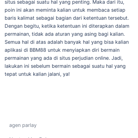
situs sebagai suatu hal yang penting. Maka dari itu,
poin ini akan meminta kalian untuk membaca setiap
baris kalimat sebagai bagian dari ketentuan tersebut.
Dengan begitu, ketika ketentuan ini diterapkan dalam
permainan, tidak ada aturan yang asing bagi kalian.
Semua hal di atas adalah banyak hal yang bisa kalian
aplikasi di BBM88 untuk menyiapkan diri bermain
permainan yang ada di situs perjudian online. Jadi,
lakukan ini sebelum bermain sebagai suatu hal yang
tepat untuk kalian jalani, ya!
agen parlay