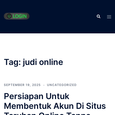
Skip
to
Search
content
Tog
men
Tag:
judi online
SEPTEMBER 19, 2025
UNCATEGORIZED
Persiapan Untuk
Membentuk Akun Di Situs