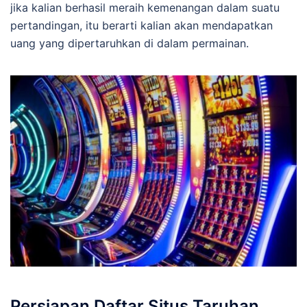
jika kalian berhasil meraih kemenangan dalam suatu
pertandingan, itu berarti kalian akan mendapatkan
uang yang dipertaruhkan di dalam permainan.
Persiapan Daftar Situs Taruhan