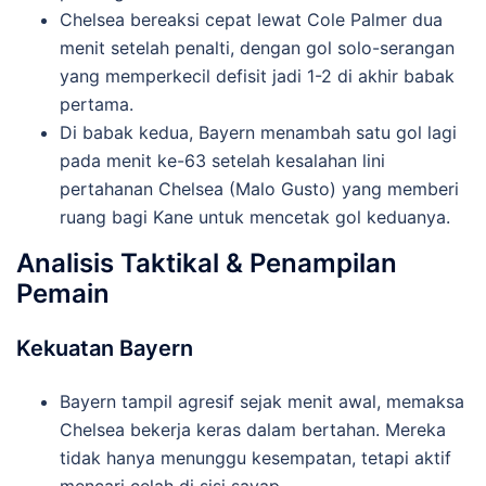
Chelsea bereaksi cepat lewat Cole Palmer dua
menit setelah penalti, dengan gol solo-serangan
yang memperkecil defisit jadi 1-2 di akhir babak
pertama.
Di babak kedua, Bayern menambah satu gol lagi
pada menit ke-63 setelah kesalahan lini
pertahanan Chelsea (Malo Gusto) yang memberi
ruang bagi Kane untuk mencetak gol keduanya.
Analisis Taktikal & Penampilan
Pemain
Kekuatan Bayern
Bayern tampil agresif sejak menit awal, memaksa
Chelsea bekerja keras dalam bertahan. Mereka
tidak hanya menunggu kesempatan, tetapi aktif
mencari celah di sisi sayap.