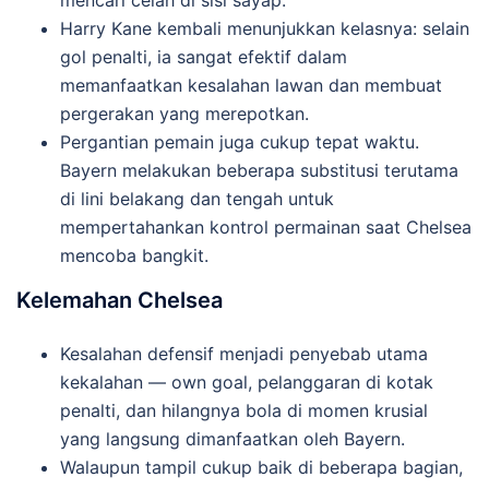
Harry Kane kembali menunjukkan kelasnya: selain
gol penalti, ia sangat efektif dalam
memanfaatkan kesalahan lawan dan membuat
pergerakan yang merepotkan.
Pergantian pemain juga cukup tepat waktu.
Bayern melakukan beberapa substitusi terutama
di lini belakang dan tengah untuk
mempertahankan kontrol permainan saat Chelsea
mencoba bangkit.
Kelemahan Chelsea
Kesalahan defensif menjadi penyebab utama
kekalahan — own goal, pelanggaran di kotak
penalti, dan hilangnya bola di momen krusial
yang langsung dimanfaatkan oleh Bayern.
Walaupun tampil cukup baik di beberapa bagian,