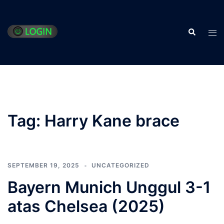
Skip
to
Search
content
Tog
men
Tag:
Harry Kane brace
SEPTEMBER 19, 2025
UNCATEGORIZED
Bayern Munich Unggul 3-1
atas Chelsea (2025)