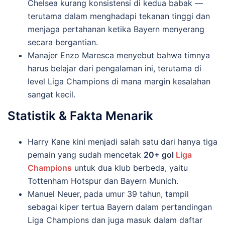
Chelsea kurang konsistensi di kedua babak —
terutama dalam menghadapi tekanan tinggi dan
menjaga pertahanan ketika Bayern menyerang
secara bergantian.
Manajer Enzo Maresca menyebut bahwa timnya
harus belajar dari pengalaman ini, terutama di
level Liga Champions di mana margin kesalahan
sangat kecil.
Statistik & Fakta Menarik
Harry Kane kini menjadi salah satu dari hanya tiga
pemain yang sudah mencetak
20+ gol
Liga
Champions
untuk dua klub berbeda, yaitu
Tottenham Hotspur dan Bayern Munich.
Manuel Neuer, pada umur 39 tahun, tampil
sebagai kiper tertua Bayern dalam pertandingan
Liga Champions dan juga masuk dalam daftar