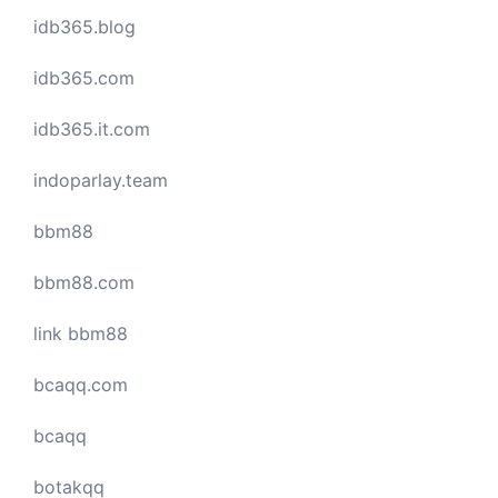
idb365.blog
idb365.com
idb365.it.com
indoparlay.team
bbm88
bbm88.com
link bbm88
bcaqq.com
bcaqq
botakqq