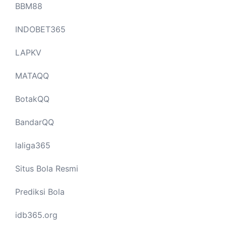
BBM88
INDOBET365
LAPKV
MATAQQ
BotakQQ
BandarQQ
laliga365
Situs Bola Resmi
Prediksi Bola
idb365.org