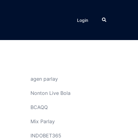
Search
Login
agen parlay
Nonton Live Bola
BCAQQ
Mix Parlay
INDOBET365