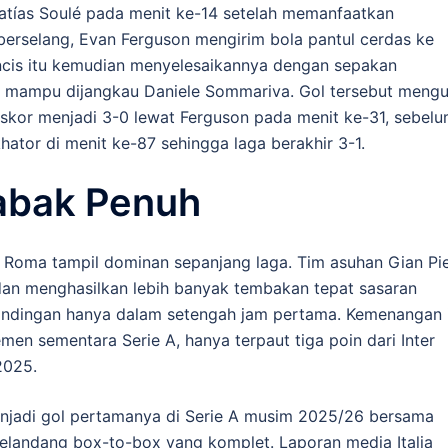
tías Soulé pada menit ke-14 setelah memanfaatkan
berselang, Evan Ferguson mengirim bola pantul cerdas ke
ancis itu kemudian menyelesaikannya dengan sepakan
 mampu dijangkau Daniele Sommariva. Gol tersebut mengu
r menjadi 3-0 lewat Ferguson pada menit ke-31, sebel
tor di menit ke-87 sehingga laga berakhir 3-1.
abak Penuh
Roma tampil dominan sepanjang laga. Tim asuhan Gian Pi
dan menghasilkan lebih banyak tembakan tepat sasaran
andingan hanya dalam setengah jam pertama. Kemenangan i
en sementara Serie A, hanya terpaut tiga poin dari Inter
2025.
njadi gol pertamanya di Serie A musim 2025/26 bersama
landang box-to-box yang komplet. Laporan media Italia