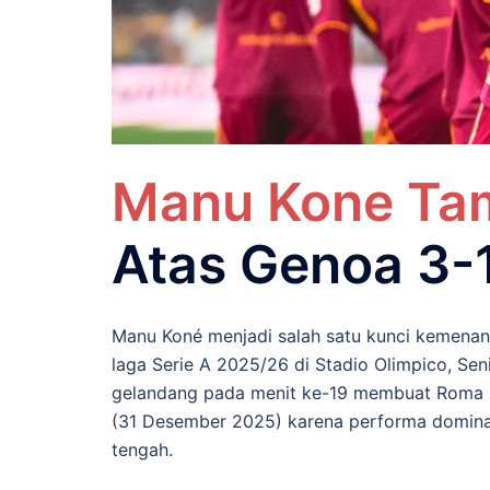
Manu Kone Ta
Atas Genoa 3-
Manu Koné menjadi salah satu kunci kemen
laga Serie A 2025/26 di Stadio Olimpico, S
gelandang pada menit ke-19 membuat Roma m
(31 Desember 2025) karena performa dominan 
tengah.