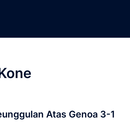
 Kone
unggulan Atas Genoa 3-1