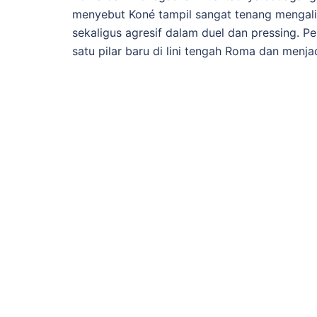
menyebut Koné tampil sangat tenang mengalir
sekaligus agresif dalam duel dan pressing. 
satu pilar baru di lini tengah Roma dan menja