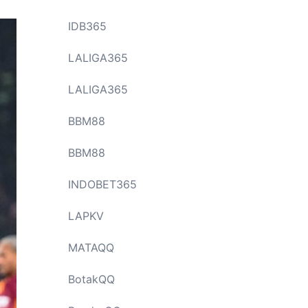
IDB365
LALIGA365
LALIGA365
BBM88
BBM88
INDOBET365
LAPKV
MATAQQ
BotakQQ