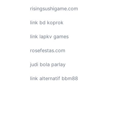
risingsushigame.com
link bd koprok
link lapkv games
rosefestas.com
judi bola parlay
link alternatif bbm88