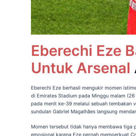
Eberechi Eze
Untuk Arsenal
Eberechi Eze berhasil mengukir momen isti
di Emirates Stadium pada Minggu malam (26 O
pada menit ke-39 melalui sebuah tembakan vo
sundulan Gabriel Magalhães langsung mendara
Momen tersebut tidak hanya membawa tiga po
emosional karena Eze pernah memperkuat Cry