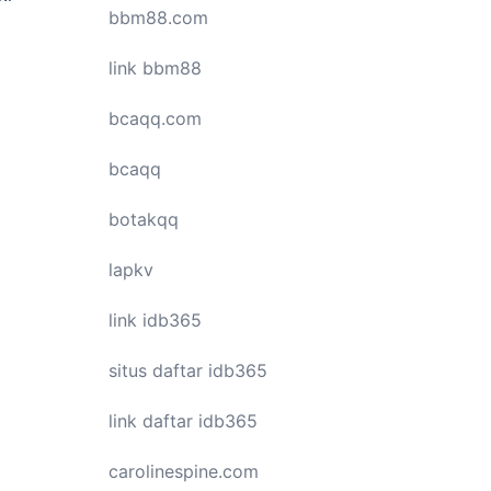
bbm88.com
link bbm88
bcaqq.com
bcaqq
botakqq
lapkv
link idb365
situs daftar idb365
link daftar idb365
carolinespine.com