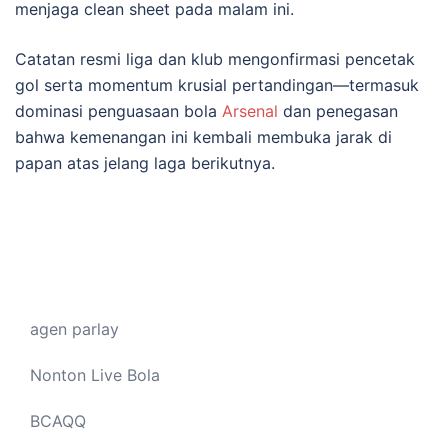
menjaga clean sheet pada malam ini.
Catatan resmi liga dan klub mengonfirmasi pencetak
gol serta momentum krusial pertandingan—termasuk
dominasi penguasaan bola
Arsenal
dan penegasan
bahwa kemenangan ini kembali membuka jarak di
papan atas jelang laga berikutnya.
agen parlay
Nonton Live Bola
BCAQQ