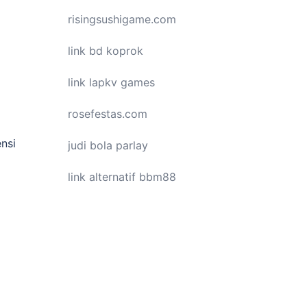
risingsushigame.com
link bd koprok
link lapkv games
rosefestas.com
nsi
judi bola parlay
link alternatif bbm88