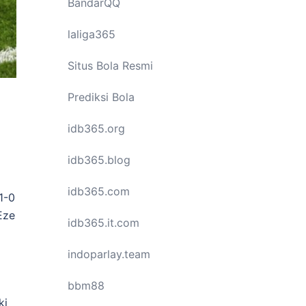
BandarQQ
laliga365
Situs Bola Resmi
Prediksi Bola
idb365.org
idb365.blog
idb365.com
1-0
Eze
idb365.it.com
indoparlay.team
bbm88
ki