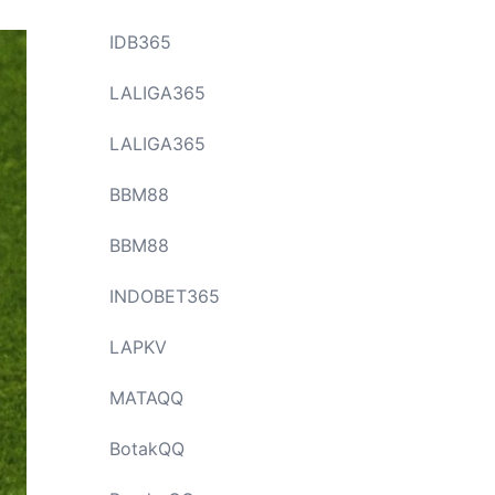
IDB365
LALIGA365
LALIGA365
BBM88
BBM88
INDOBET365
LAPKV
MATAQQ
BotakQQ