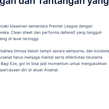
ngan dan Tantangan yang
caki klasemen sementara Premier League dengan
ereka. Clean sheet dan performa defensif yang tangguh
ng di level tertinggi.
 bahwa timnya belum tampil secara sempurna, dan konsiste
Arsenal harus menjaga mental serta efektivitas terutama
. Bagi Eze, gol ini bisa jadi momentum untuk mengukuhkan
percayaan diri di skuat Arsenal.