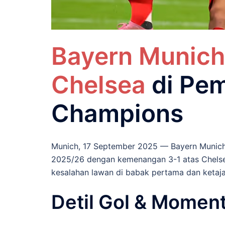
Bayern Munich
Chelsea
di Pem
Champions
Munich, 17 September 2025 — Bayern Munic
2025/26 dengan kemenangan 3-1 atas Chelse
kesalahan lawan di babak pertama dan keta
Detil Gol & Momen