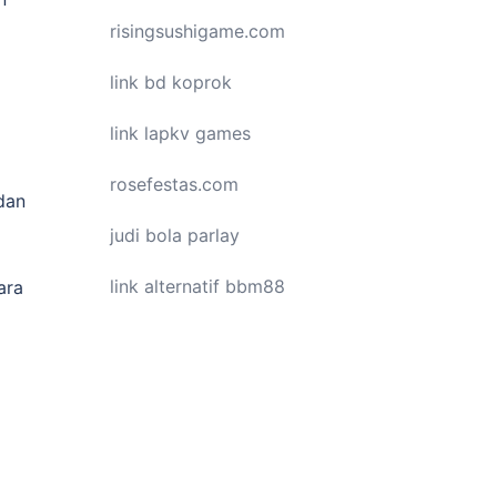
risingsushigame.com
link bd koprok
link lapkv games
rosefestas.com
dan
judi bola parlay
link alternatif bbm88
ara