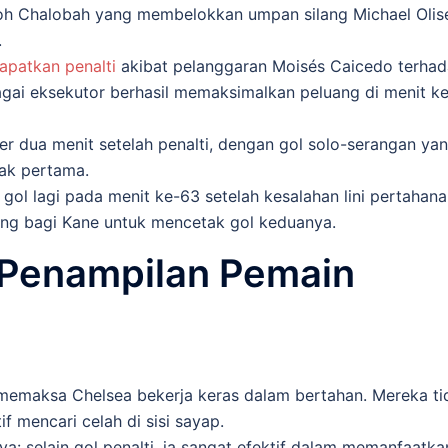
h Chalobah yang membelokkan umpan silang Michael Olis
.
patkan penalti
akibat pelanggaran Moisés Caicedo terha
gai eksekutor berhasil memaksimalkan peluang di menit ke
er dua menit setelah penalti, dengan gol solo-serangan ya
bak pertama.
ol lagi pada menit ke-63 setelah kesalahan lini pertahan
ng bagi Kane untuk mencetak gol keduanya.
& Penampilan Pemain
, memaksa Chelsea bekerja keras dalam bertahan. Mereka ti
 mencari celah di sisi sayap.
: selain gol penalti, ia sangat efektif dalam memanfaatka