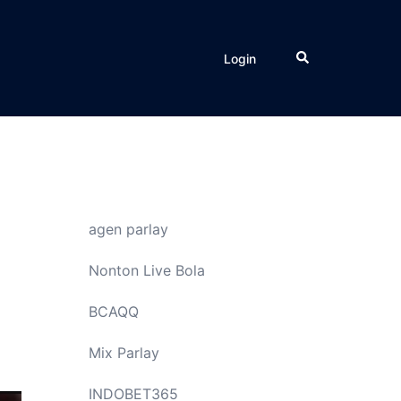
Search
Login
agen parlay
Nonton Live Bola
BCAQQ
Mix Parlay
INDOBET365