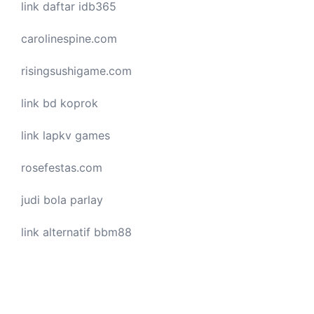
link daftar idb365
carolinespine.com
risingsushigame.com
link bd koprok
link lapkv games
rosefestas.com
judi bola parlay
link alternatif bbm88