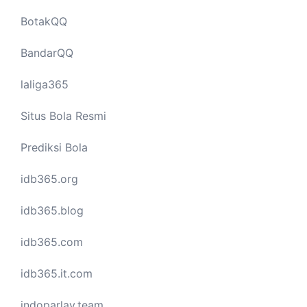
BotakQQ
BandarQQ
laliga365
Situs Bola Resmi
Prediksi Bola
idb365.org
idb365.blog
idb365.com
idb365.it.com
indoparlay.team