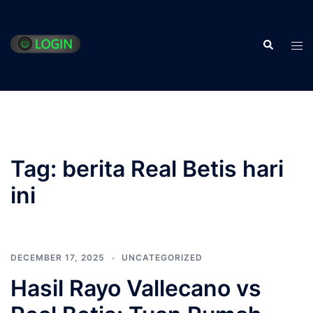
Skip
to
Search
content
Tog
men
Tag:
berita Real Betis hari
ini
DECEMBER 17, 2025
UNCATEGORIZED
Hasil Rayo Vallecano vs