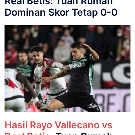
Real Betis: Tuan Rumah
Dominan Skor Tetap 0-0
Hasil Rayo Vallecano vs