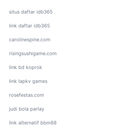
situs daftar idb365
link daftar idb365
carolinespine.com
risingsushigame.com
link bd koprok
link lapkv games
rosefestas.com
judi bola parlay
link alternatif bbm88