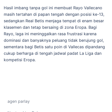
Hasil imbang tanpa gol ini membuat Rayo Vallecano
masih tertahan di papan tengah dengan posisi ke-13,
sedangkan Real Betis menjaga tempat di enam besar
klasemen dan tetap bersaing di zona Eropa. Bagi
Rayo, laga ini meninggalkan rasa frustrasi karena
dominasi dan banyaknya peluang tidak berujung gol,
sementara bagi Betis satu poin di Vallecas dipandang
cukup berharga di tengah jadwal padat La Liga dan
kompetisi Eropa.
agen parlay