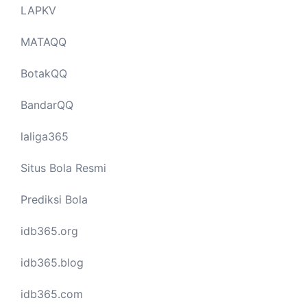
LAPKV
MATAQQ
BotakQQ
BandarQQ
laliga365
Situs Bola Resmi
Prediksi Bola
idb365.org
idb365.blog
idb365.com