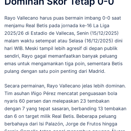
Dominan Skor Tetap 0-0
Rayo Vallecano harus puas bermain imbang 0-0 saat
menjamu Real Betis pada jornada ke-16 La Liga
2025/26 di Estadio de Vallecas, Senin (15/12/2025)
malam waktu setempat atau Selasa (16/12/2025) dini
hari WIB. Meski tampil lebih agresif di depan publik
sendiri, Rayo gagal memanfaatkan banyak peluang
emas untuk mengamankan tiga poin, sementara Betis
pulang dengan satu poin penting dari Madrid.
Secara permainan, Rayo Vallecano jelas lebih dominan.
Tim asuhan Iñigo Pérez mencatat penguasaan bola
nyaris 60 persen dan melepaskan 23 tembakan
dengan 7 yang tepat sasaran, berbanding 13 tembakan
dan 6 on target milik Real Betis. Beberapa peluang
berbahaya dari Isi Palazón, Jorge de Frutos hingga