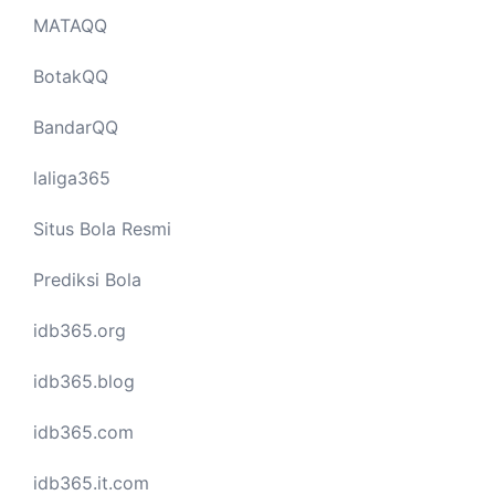
MATAQQ
BotakQQ
BandarQQ
laliga365
Situs Bola Resmi
Prediksi Bola
idb365.org
idb365.blog
idb365.com
idb365.it.com