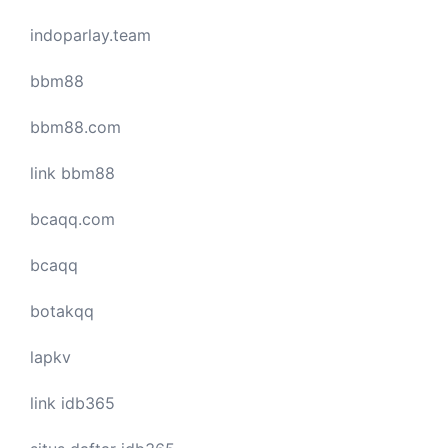
indoparlay.team
bbm88
bbm88.com
link bbm88
bcaqq.com
bcaqq
botakqq
lapkv
link idb365