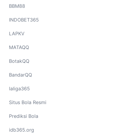
BBM88
INDOBET365
LAPKV
MATAQQ
BotakQQ
BandarQQ
laliga365
Situs Bola Resmi
Prediksi Bola
idb365.org