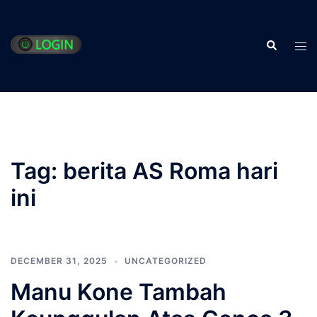
Skip
to
Search
content
Tog
men
Tag:
berita AS Roma hari
ini
DECEMBER 31, 2025
UNCATEGORIZED
Manu Kone Tambah