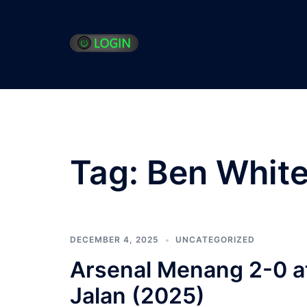
Skip
to
content
Tag:
Ben Whit
DECEMBER 4, 2025
UNCATEGORIZED
Arsenal Menang 2-0 at
Jalan (2025)