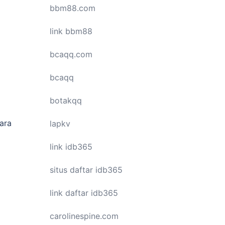
bbm88.com
link bbm88
bcaqq.com
bcaqq
botakqq
ara
lapkv
link idb365
situs daftar idb365
link daftar idb365
carolinespine.com