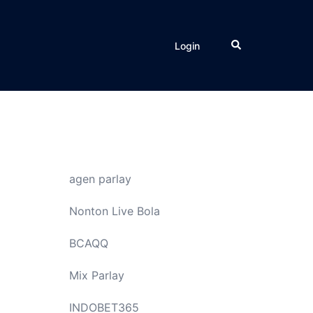
Search
Login
agen parlay
Nonton Live Bola
BCAQQ
Mix Parlay
INDOBET365