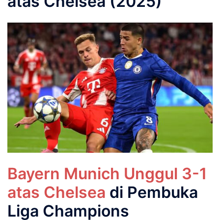
atas Chelsea (2025)
Bayern Munich Unggul 3-1
atas Chelsea
di Pembuka
Liga Champions