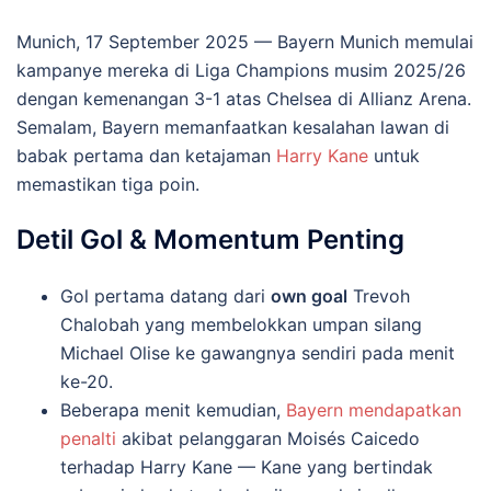
Munich, 17 September 2025 — Bayern Munich memulai
kampanye mereka di Liga Champions musim 2025/26
dengan kemenangan 3-1 atas Chelsea di Allianz Arena.
Semalam, Bayern memanfaatkan kesalahan lawan di
babak pertama dan ketajaman
Harry Kane
untuk
memastikan tiga poin.
Detil Gol & Momentum Penting
Gol pertama datang dari
own goal
Trevoh
Chalobah yang membelokkan umpan silang
Michael Olise ke gawangnya sendiri pada menit
ke-20.
Beberapa menit kemudian,
Bayern mendapatkan
penalti
akibat pelanggaran Moisés Caicedo
terhadap Harry Kane — Kane yang bertindak