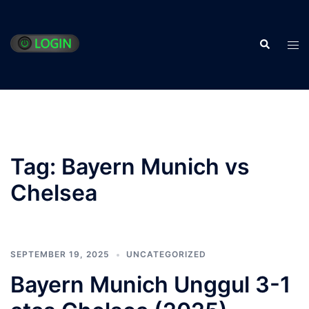
Skip
to
Search
content
Tog
men
Tag:
Bayern Munich vs
Chelsea
SEPTEMBER 19, 2025
UNCATEGORIZED
Bayern Munich Unggul 3-1