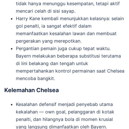
tidak hanya menunggu kesempatan, tetapi aktif
mencari celah di sisi sayap.
Harry Kane kembali menunjukkan kelasnya: selain
gol penalti, ia sangat efektif dalam
memanfaatkan kesalahan lawan dan membuat
pergerakan yang merepotkan.
Pergantian pemain juga cukup tepat waktu.
Bayern melakukan beberapa substitusi terutama
di lini belakang dan tengah untuk
mempertahankan kontrol permainan saat Chelsea
mencoba bangkit.
Kelemahan Chelsea
Kesalahan defensif menjadi penyebab utama
kekalahan — own goal, pelanggaran di kotak
penalti, dan hilangnya bola di momen krusial
yang langsung dimanfaatkan oleh Bayern.