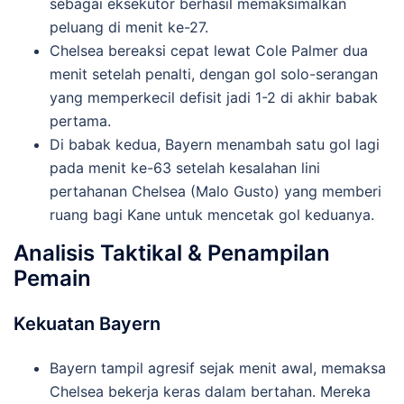
sebagai eksekutor berhasil memaksimalkan
peluang di menit ke-27.
Chelsea bereaksi cepat lewat Cole Palmer dua
menit setelah penalti, dengan gol solo-serangan
yang memperkecil defisit jadi 1-2 di akhir babak
pertama.
Di babak kedua, Bayern menambah satu gol lagi
pada menit ke-63 setelah kesalahan lini
pertahanan Chelsea (Malo Gusto) yang memberi
ruang bagi Kane untuk mencetak gol keduanya.
Analisis Taktikal & Penampilan
Pemain
Kekuatan Bayern
Bayern tampil agresif sejak menit awal, memaksa
Chelsea bekerja keras dalam bertahan. Mereka