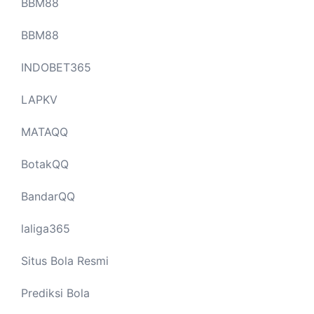
BBM88
BBM88
INDOBET365
LAPKV
MATAQQ
BotakQQ
BandarQQ
laliga365
Situs Bola Resmi
Prediksi Bola