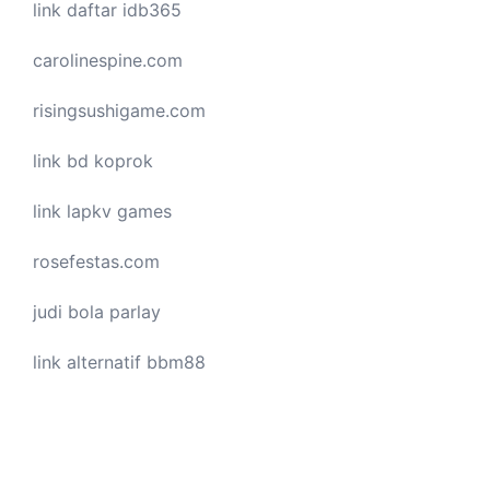
link daftar idb365
carolinespine.com
risingsushigame.com
link bd koprok
link lapkv games
rosefestas.com
judi bola parlay
link alternatif bbm88