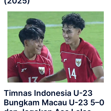
(2025)
Timnas Indonesia U-23
Bungkam Macau U-23 5–0