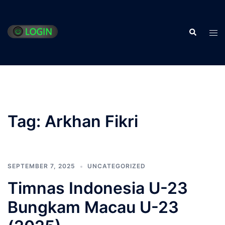
Skip
to
Search
content
Tog
men
Tag:
Arkhan Fikri
SEPTEMBER 7, 2025
UNCATEGORIZED
Timnas Indonesia U-23
Bungkam Macau U-23