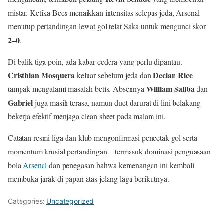
mistar. Ketika Bees menaikkan intensitas selepas jeda, Arsenal
menutup pertandingan lewat gol telat Saka untuk mengunci skor
2–0
.
Di balik tiga poin, ada kabar cedera yang perlu dipantau.
Cristhian Mosquera
Declan Rice
keluar sebelum jeda dan
William Saliba
tampak mengalami masalah betis. Absennya
dan
Gabriel
juga masih terasa, namun duet darurat di lini belakang
bekerja efektif menjaga clean sheet pada malam ini.
Catatan resmi liga dan klub mengonfirmasi pencetak gol serta
momentum krusial pertandingan—termasuk dominasi penguasaan
bola
Arsenal
dan penegasan bahwa kemenangan ini kembali
membuka jarak di papan atas jelang laga berikutnya.
Categories:
Uncategorized